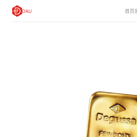
DAU
首页
黄
金
所
有