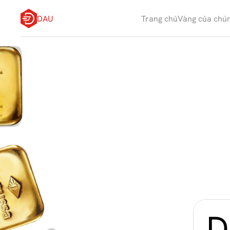
DAU
Trang chủ
Vàng của chún
Q
u
y
ề
n
s
ở
đ
ư
ợ
c
l
ư
u
t
o
à
n
t
ạ
i
D