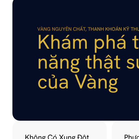
VÀNG NGUYÊN CHẤT, THANH KHOẢN KỸ TH
Khám phá t
năng thật sự
của Vàng
Không Có Xung Đột 
Phươ