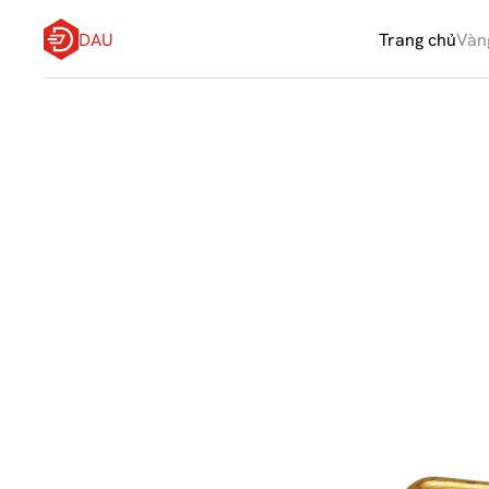
DAU
Trang chủ
Vàn
Q
u
y
ề
n
đ
ư
ợ
c
l
t
o
à
n
t