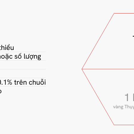
thiểu
 hoặc số lượng
0.1% trên chuỗi
o
1 
vàng Thụy