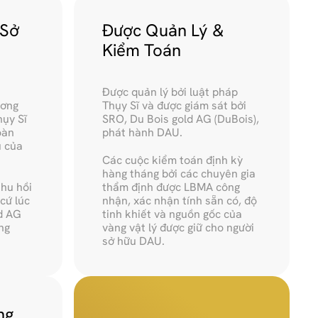
ở 
Được Quản Lý & 
Kiểm Toán
Được quản lý bởi luật pháp 
ơng 
Thụy Sĩ và được giám sát bởi 
y Sĩ 
SRO, Du Bois gold AG (DuBois), 
àn 
phát hành DAU.
 của 
Các cuộc kiểm toán định kỳ 
hàng tháng bởi các chuyên gia 
hu hồi 
thẩm định được LBMA công 
cứ lúc 
nhận, xác nhận tính sẵn có, độ 
d AG 
tinh khiết và nguồn gốc của 
g 
vàng vật lý được giữ cho người 
sở hữu DAU.
g 