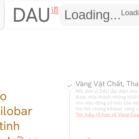
DAU
道
Loading...
Loadi
Vàng Vật Chất, Th
o 
Mỗi đơn vị DAU đại diện cho 
được chia thành những khối 
cho việc đồng sở hữu của mộ
lobar 
thu hồi những kilobar vàng v
Tìm hiểu rõ hơn về Vàng Của
tinh 