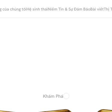
g của chúng tôi
Hệ sinh thái
Niềm Tin & Sự Đảm Bảo
Bài viết
Thị 
s
ở
h
ữ
u
v
à
n
g
k
ỹ
t
ư
u
t
r
ữ
b
ả
o
đ
ả
m
ạ
i
c
á
c
k
h
o
b
ạ
c
Khám Phá