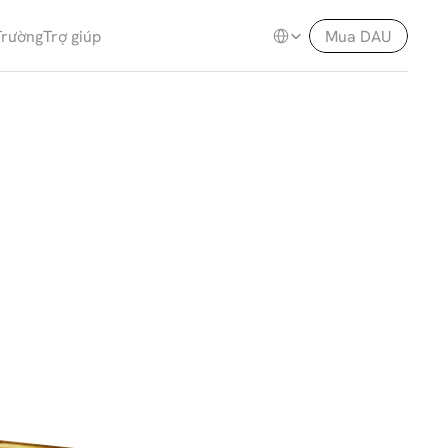
Select Language
Trường
Trợ giúp
Mua DAU
h
u
ậ
t
s
ố
,
v
à
a
n
T
h
ụ
y
S
ĩ