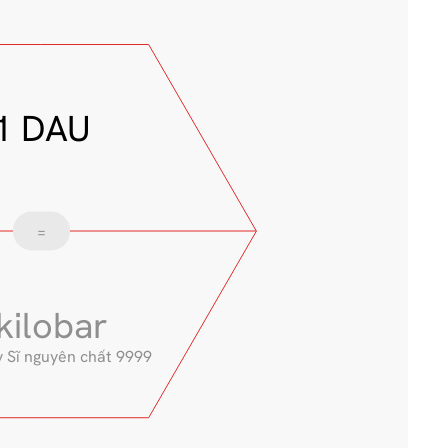
1 DAU
=
kilobar 
 Sĩ nguyên chất 9999