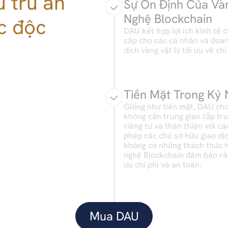
 trữ an 
Sự Ổn Định Của Vàn
Nghệ Blockchain
c độc 
DAU kết hợp lợi ích kinh tế 
cấp cho các cá nhân và doanh 
dịch vàng vật lý tối ưu về chi
Tiền Mặt Trong Kỷ
Giống như tiền mặt, DAU cho p
không cần trung gian tập tr
riêng tư và thân thiện với cá
phép các chủ sở hữu giao dịc
không có những thách thức h
nghệ Blockchain đảm bảo rằng
ưu chi phí và an toàn.
Mua DAU