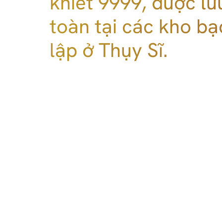
khiết 9999, được lưu
toàn tại các kho bạ
lập ở Thụy Sĩ.