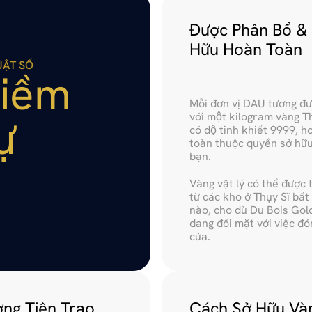
Được Phân Bổ & S
Hữu Hoàn Toàn
UẬT SỐ
iềm 
Mỗi đơn vị DAU tương đư
 
với một kilogram vàng Thụ
có độ tinh khiết 9999, ho
toàn thuộc quyền sở hữu
bạn.
Vàng vật lý có thể được t
từ các kho ở Thụy Sĩ bất 
nào, cho dù Du Bois Gol
dang đối mặt với việc đón
cửa. 
ng Tiện Trao 
Cách Sở Hữu Vàn