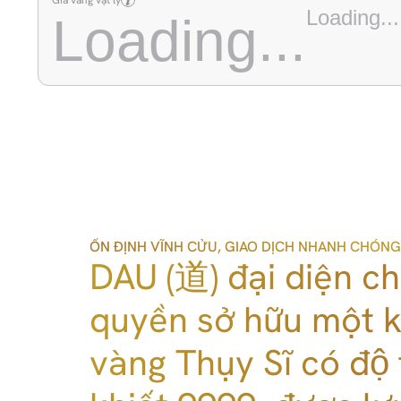
Giá vàng vật lý
Loading...
Loading...
ỔN ĐỊNH VĨNH CỬU, GIAO DỊCH NHANH CHÓNG
DAU (道) đại diện ch
quyền sở hữu một ki
vàng Thụy Sĩ có độ 