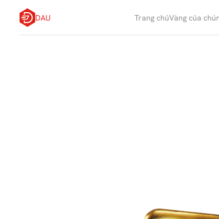
DAU
Trang chủ
Vàng của chún
Q
u
y
ề
n
s
ở
đ
ư
ợ
c
l
ư
u
t
r
t
ạ
i
c
á