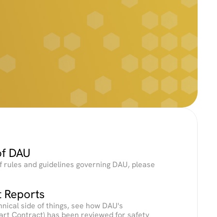
of DAU
f rules and guidelines governing DAU, please 
t Reports
hnical side of things, see how DAU's 
art Contract) has been reviewed for safety 