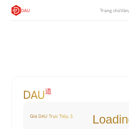
DAU
Trang chủ
Vàn
D
A
U
道
DAU
Loadin
Giá DAU Trực Tiếp, $