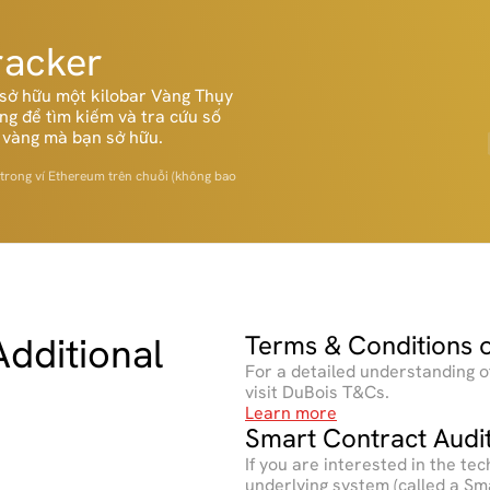
 
racker
ở hữu một kilobar Vàng Thụy 
ụng để tìm kiếm và tra cứu số 
ỏi vàng mà bạn sở hữu.
trong ví Ethereum trên chuỗi (không bao 
dditional 
Terms & Conditions 
For a detailed understanding o
visit DuBois T&Cs.
Learn more
Smart Contract Audi
If you are interested in the tec
underlying system (called a Sm