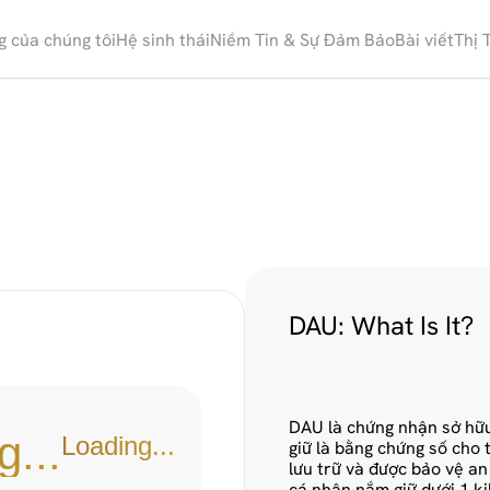
g của chúng tôi
Hệ sinh thái
Niềm Tin & Sự Đảm Bảo
Bài viết
Thị 
C
o
n
t
r
a
c
t
I
n
f
o
r
DAU: What Is It?
DAU là chứng nhận sở hữu
g...
Loading...
giữ là bằng chứng số cho 
lưu trữ và được bảo vệ an 
cá nhân nắm giữ dưới 1 kil