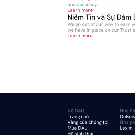
and accuracy.
Learn more
Niềm Tin và Sự Đảm 
We go out of our way to earn y
we have in place on our Trust
Learn more
Về DAU
Nhà Ph
Trang chủ
DuBois
Vàng của chúng tôi
Nhà ph
Mua DAU
Lexim
Hệ sinh thái