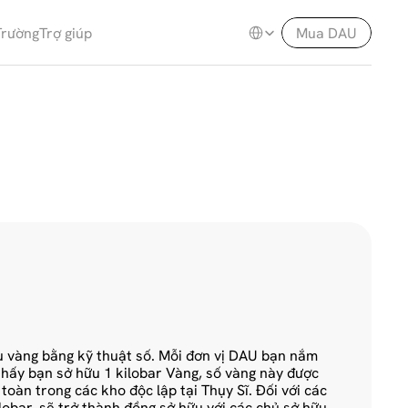
Select Language
Trường
Trợ giúp
Mua DAU
m
a
t
i
o
n
 vàng bằng kỹ thuật số. Mỗi đơn vị DAU bạn nắm 
thấy bạn sở hữu 1 kilobar Vàng, số vàng này được 
toàn trong các kho độc lập tại Thụy Sĩ. Đối với các 
obar, sẽ trở thành đồng sở hữu với các chủ sở hữu 