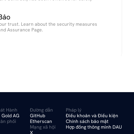
Bảo
our trust. Learn about the security measures 
 and Assurance Page.
át Hành 
Đường dẫn
Pháp lý
 Gold AG
GitHub
Điều khoản và Điều kiện
ân phối
Etherscan
Chính sách bảo mật
Mạng xã hội
Hợp đồng thông minh DAU
X