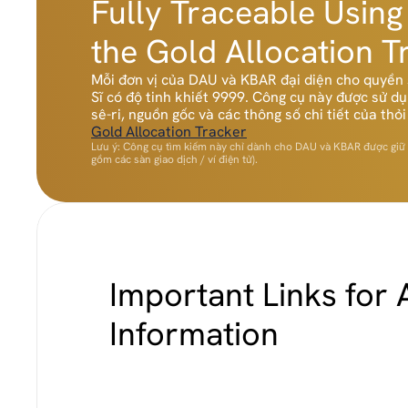
Fully Traceable Using
the Gold Allocation T
Mỗi đơn vị của DAU và KBAR đại diện cho quyền s
Sĩ có độ tinh khiết 9999. Công cụ này được sử d
sê-ri, nguồn gốc và các thông số chi tiết của th
Gold Allocation Tracker
Lưu ý: Công cụ tìm kiếm này chỉ dành cho DAU và KBAR được giữ 
gồm các sàn giao dịch / ví điện tử).
Important Links for A
Information